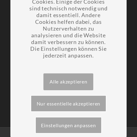
Cookies. Einige der Cookies
sind technisch notwendig und
damit essentiell. Andere
CSB Computer und
Cookies helfen dabei, das
Netzwerk Systeme GmbH
Nutzerverhalten zu
Leisniger Straße 3
analysieren und die Website
04720 Döbeln
damit verbessern zu können.
Die Einstellungen können Sie
jederzeit anpassen.
Telefon: 03431 611462
Telefax: 03431 611461
E-Mail:
info@csb-doebeln.de
Alle akzeptieren
Nur essentielle akzeptieren
Facebook
Einstellungen anpassen
©opyright 1999-2026 -
CSB Computer und Netzwerk Systeme GmbH