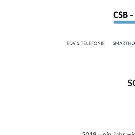
EDV & TELEFONIE
SMARTH
S
2018 – ein Jahr wi