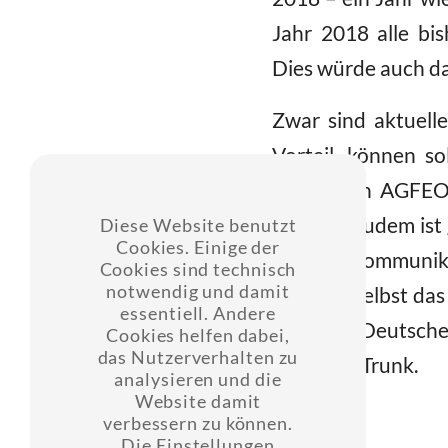
Jahr 2018 alle bis
Dies würde auch d
Zwar sind aktuell
Vorteil, können s
ABER kein AGFEO 
können. Zudem ist 
Diese Website benutzt
Cookies. Einige der
AGFEO Kommunikati
Cookies sind technisch
notwendig und damit
509 und selbst da
essentiell. Andere
Netz der Deutsche
Cookies helfen dabei,
das Nutzerverhalten zu
einen SIP Trunk.
analysieren und die
Website damit
verbessern zu können.
Die Einstellungen