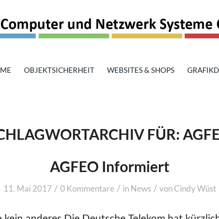
OME
OBJEKTSICHERHEIT
WEBSITES & SHOPS
GRAFIKD
CHLAGWORTARCHIV FÜR:
AGF
AGFEO Informiert
/
/
/
11. Mai 2017
0 Kommentare
in
News
von
Cindy Wüst
e kein anderes Die Deutsche Telekom hat kürzlich