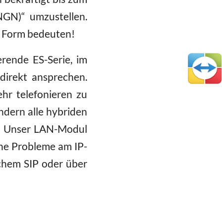
(NGN)“ umzustellen.
r Form bedeuten!
rende ES-Serie, im
direkt ansprechen.
r telefonieren zu
ndern alle hybriden
n. Unser LAN-Modul
ne Probleme am IP-
chem SIP oder über